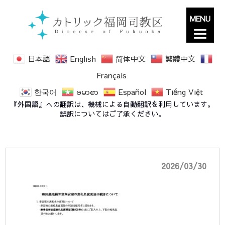
MENU
日本語
English
简体中文
繁體中文
Français
한국어
ဗမာစာ
Español
Tiếng Việt
(様式5号の1) 納骨堂奉安室表札名変更の手続
『外国語』への翻訳は、機械による自動翻訳を利用しています。
きについて
誤訳についてはご了承ください。
2026/03/30