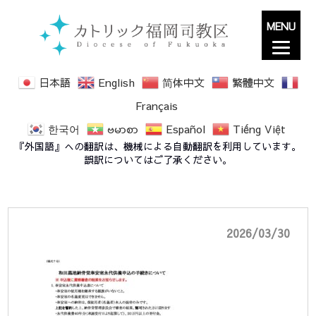
MENU
日本語
English
简体中文
繁體中文
Français
한국어
ဗမာစာ
Español
Tiếng Việt
(様式7号) 納骨堂奉安室永代供養申込の手続き
『外国語』への翻訳は、機械による自動翻訳を利用しています。
について
誤訳についてはご了承ください。
2026/03/30