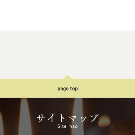
ト
page top