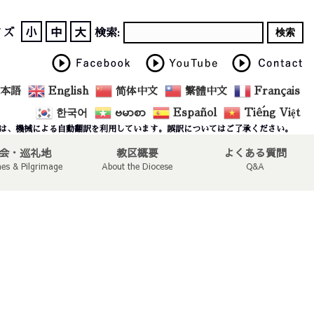
小
中
大
イズ
検索:
本語
English
简体中文
繁體中文
Français
한국어
ဗမာစာ
Español
Tiếng Việt
は、機械による自動翻訳を利用しています。誤訳についてはご了承ください。
会・巡礼地
教区概要
よくある質問
hes & Pilgrimage
About the Diocese
Q&A