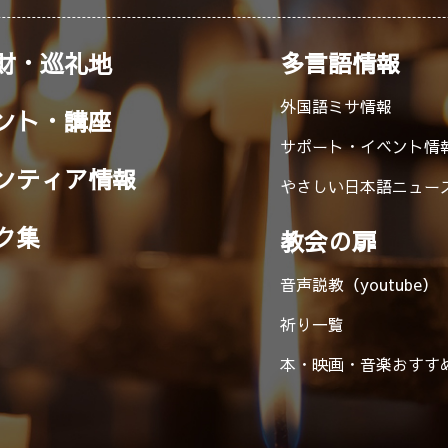
財・巡礼地
多言語情報
外国語ミサ情報
ント・講座
サポート・イベント情
ンティア情報
やさしい日本語ニュー
ク集
教会の扉
音声説教（youtube）
祈り一覧
本・映画・音楽
おすす