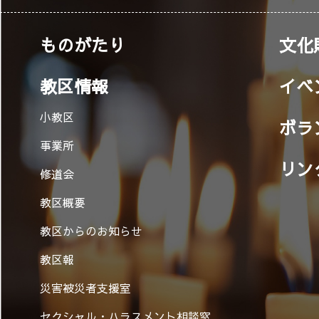
ものがたり
文化
教区情報
イベ
小教区
ボラ
事業所
リン
修道会
教区概要
教区からのお知らせ
教区報
災害被災者支援室
セクシャル・ハラスメント相談窓