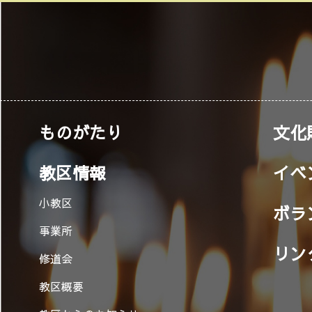
ものがたり
文化
教区情報
イベ
小教区
ボラ
事業所
リン
修道会
教区概要