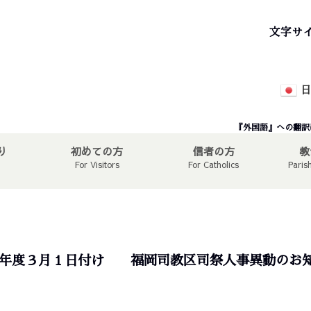
文字サ
日
『外国語』への翻訳
り
初めての方
信者の方
教
For Visitors
For Catholics
Paris
25年度３月１日付け 福岡司教区司祭人事異動のお