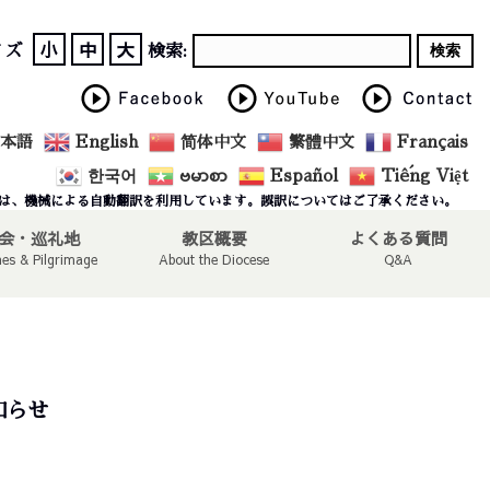
小
中
大
イズ
検索:
本語
English
简体中文
繁體中文
Français
한국어
ဗမာစာ
Español
Tiếng Việt
は、機械による自動翻訳を利用しています。誤訳についてはご了承ください。
会・巡礼地
教区概要
よくある質問
hes & Pilgrimage
About the Diocese
Q&A
知らせ