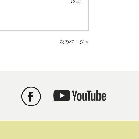
以上
次のページ »