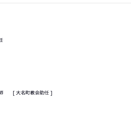
任
師 [ 大名町教会助任 ]