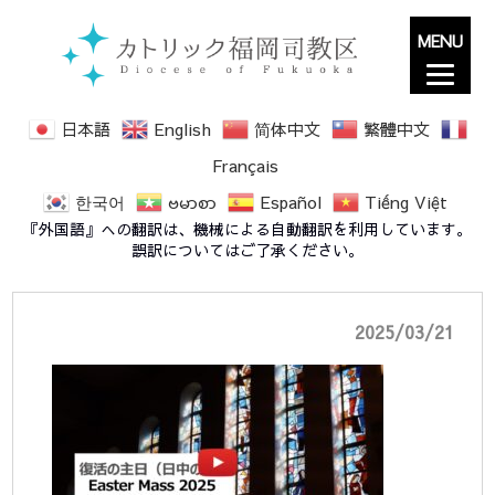
MENU
日本語
English
简体中文
繁體中文
Français
한국어
ဗမာစာ
Español
Tiếng Việt
2025復活の主日 サムネイル1
『外国語』への翻訳は、機械による自動翻訳を利用しています。
誤訳についてはご了承ください。
2025/03/21