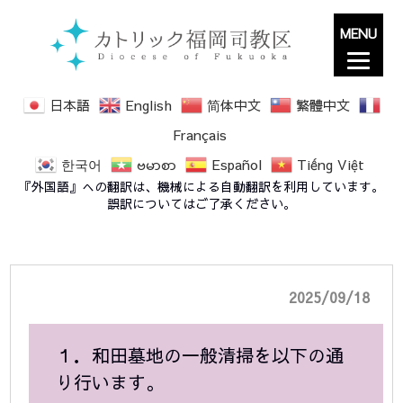
MENU
日本語
English
简体中文
繁體中文
Français
한국어
ဗမာစာ
Español
Tiếng Việt
福岡教区カトリック共同納骨所「和田墓地」一
『外国語』への翻訳は、機械による自動翻訳を利用しています。
般清掃のお知らせ
誤訳についてはご了承ください。
2025/09/18
１．和田墓地の一般清掃を以下の通
り行います。