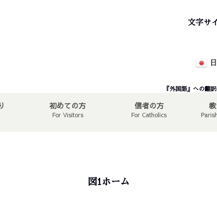
文字サ
日
『外国語』への翻訳
り
初めての方
信者の方
教
For Visitors
For Catholics
Paris
図1ホーム