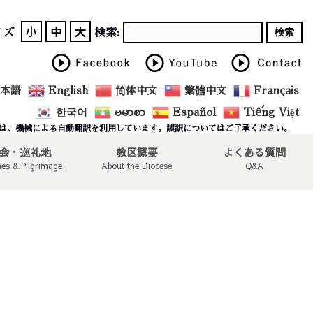
小
中
大
イズ
検索:
本語
English
简体中文
繁體中文
Français
한국어
ဗမာစာ
Español
Tiếng Việt
は、機械による自動翻訳を利用しています。誤訳についてはご了承ください。
会・巡礼地
教区概要
よくある質問
hes & Pilgrimage
About the Diocese
Q&A