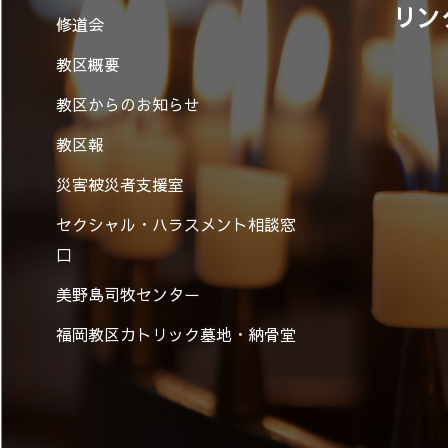
リン
修道会
教区概要
教区からのお知らせ
教区報
災害被災者支援室
セクシャル・ハラスメント相談窓
口
美野島司牧センター
福岡教区カトリック墓地・納骨堂