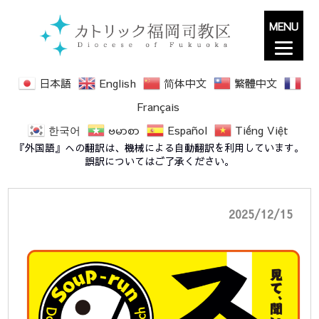
MENU
日本語
English
简体中文
繁體中文
Français
한국어
ဗမာစာ
Español
Tiếng Việt
2026年 スープの会
『外国語』への翻訳は、機械による自動翻訳を利用しています。
誤訳についてはご了承ください。
2025/12/15