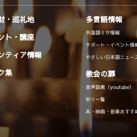
財・巡礼地
多言語情報
外国語ミサ情報
ント・講座
サポート・イベント情
ンティア情報
やさしい日本語ニュー
ク集
教会の扉
音声説教（youtube）
祈り一覧
本・映画・音楽
おすす