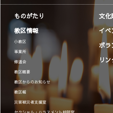
ものがたり
文化
教区情報
イベ
小教区
ボラ
事業所
リン
修道会
教区概要
教区からのお知らせ
教区報
災害被災者支援室
セクシャル・ハラスメント相談窓