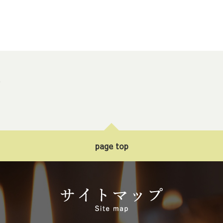
ト
page top