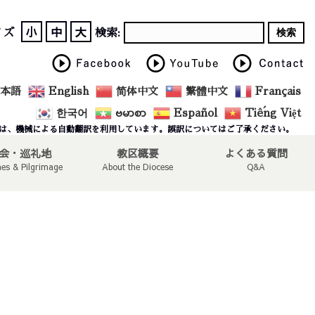
小
中
大
イズ
検索:
本語
English
简体中文
繁體中文
Français
한국어
ဗမာစာ
Español
Tiếng Việt
は、機械による自動翻訳を利用しています。誤訳についてはご了承ください。
会・巡礼地
教区概要
よくある質問
hes & Pilgrimage
About the Diocese
Q&A