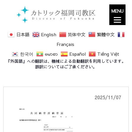
MENU
日本語
English
简体中文
繁體中文
Français
한국어
ဗမာစာ
Español
Tiếng Việt
20251010 (様式４号) 共同納骨所納骨届_記入
『外国語』への翻訳は、機械による自動翻訳を利用しています。
例付
誤訳についてはご了承ください。
2025/11/07