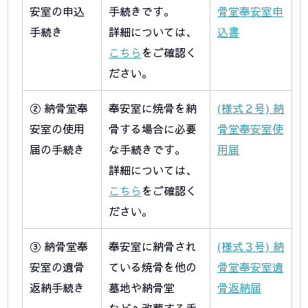
安室の申込
手続きです。
骨堂奉安室申
手続き
詳細については、
込書
こちら
をご確認く
ださい。
② 納骨堂奉
奉安室に焼骨を納
(様式２号) 納
安室の使用
骨する場合に必要
骨堂奉安室使
届の手続き
な手続きです。
用届
詳細については、
こちら
をご確認く
ださい。
③ 納骨堂奉
奉安室に納骨され
(様式３号) 納
安室の遺骨
ている焼骨を他の
骨堂奉安室遺
返納手続き
墓地や納骨堂
骨返納届