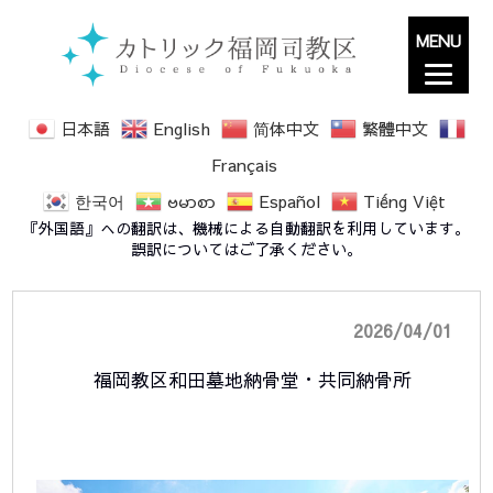
MENU
日本語
English
简体中文
繁體中文
Français
한국어
ဗမာစာ
Español
Tiếng Việt
福岡教区和田墓地納骨堂・共同納骨所
『外国語』への翻訳は、機械による自動翻訳を利用しています。
誤訳についてはご了承ください。
2026/04/01
福岡教区和田墓地納骨堂・共同納骨所