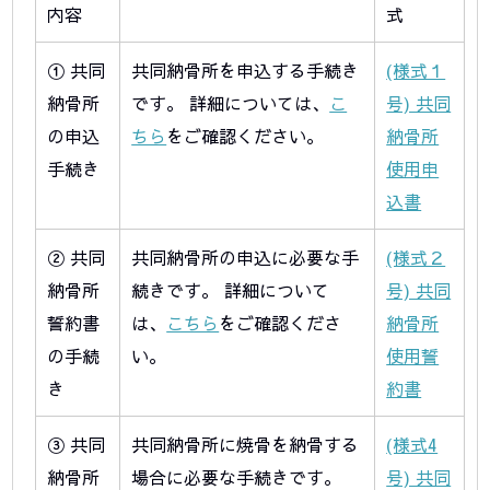
内容
式
① 共同
共同納骨所を申込する手続き
(様式１
納骨所
です。 詳細については、
こ
号) 共同
の申込
ちら
をご確認ください。
納骨所
手続き
使用申
込書
② 共同
共同納骨所の申込に必要な手
(様式２
納骨所
続きです。 詳細について
号) 共同
誓約書
は、
こちら
をご確認くださ
納骨所
の手続
い。
使用誓
き
約書
③ 共同
共同納骨所に焼骨を納骨する
(様式4
納骨所
場合に必要な手続きです。
号) 共同