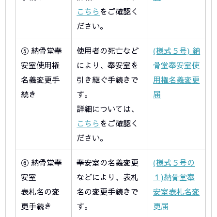
こちら
をご確認く
ださい。
⑤ 納骨堂奉
使用者の死亡など
(様式５号) 納
安室使用権
により、奉安室を
骨堂奉安室使
名義変更手
引き継ぐ手続きで
用権名義変更
続き
す。
届
詳細については、
こちら
をご確認く
ださい。
⑥ 納骨堂奉
奉安室の名義変更
(様式５号の
安室
などにより、表札
１)納骨堂奉
表札名の変
名の変更手続きで
安室表札名変
更手続き
す。
更届