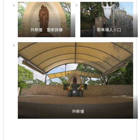
外祭壇 聖家族像
駐車場入り口
外祭壇