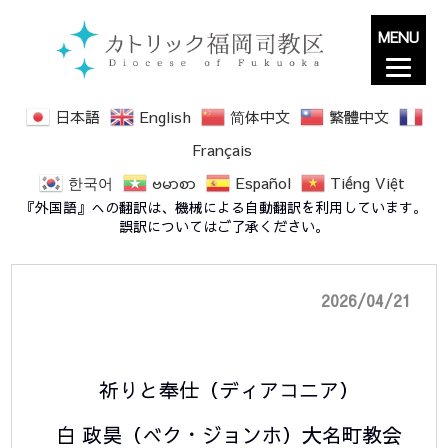
MENU
日本語
English
简体中文
繁體中文
Français
한국어
ဗမာစာ
Español
Tiếng Việt
2026年教区報5月号 外国語コラム欄
『外国語』への翻訳は、機械による自動翻訳を利用しています。
誤訳についてはご了承ください。
2026/04/21
祈りと奉仕（ディアコニア）
白 政昊（べク・ジョンホ）大名町教会