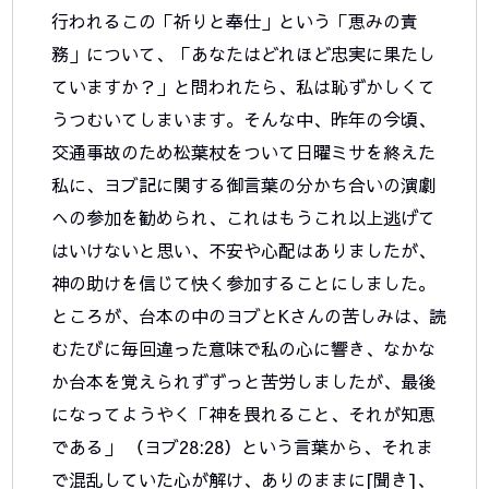
行われるこの「祈りと奉仕」という「恵みの責
務」について、「あなたはどれほど忠実に果たし
ていますか？」と問われたら、私は恥ずかしくて
うつむいてしまいます。そんな中、昨年の今頃、
交通事故のため松葉杖をついて日曜ミサを終えた
私に、ヨブ記に関する御言葉の分かち合いの演劇
への参加を勧められ、これはもうこれ以上逃げて
はいけないと思い、不安や心配はありましたが、
神の助けを信じて快く参加することにしました。
ところが、台本の中のヨブとKさんの苦しみは、読
むたびに毎回違った意味で私の心に響き、なかな
か台本を覚えられずずっと苦労しましたが、最後
になってようやく「神を畏れること、それが知恵
である」 （ヨブ28:28）という言葉から、それま
で混乱していた心が解け、ありのままに[聞き]、