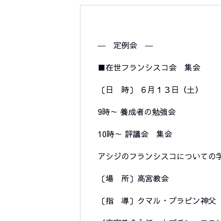
― 定例会 ―
■在世フランシスコ会 集会
〔日 時〕 ６月１３日（土）
9時～ 養成者の勉強会
10時～ 評議会 集会
アシジのフランシスコについて
〔場 所〕高宮教会
〔指 導〕クマル・プラビン神父