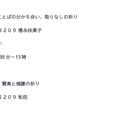
ことばの分かち合い、取りなしの祈り
９２０９ 徳永扶美子
い
 分～ 15 時
 賛美と感謝の祈り
５２０９ 松田