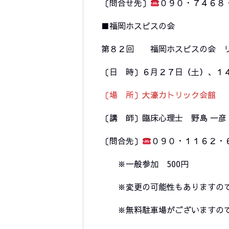
〔問合せ先〕
０９０・７４６８
■福岡ホスピスの会
第８２回 福岡ホスピスの会 リ
〔日 時〕６月２７日（土）、１
〔場 所〕大濠カトリック会館 
〔講 師〕臨床心理士 野島 一
〔問合先〕
０９０・１１６２・
※一般参加 500円
※変更の可能性もありますので
※無料駐車場がございますので