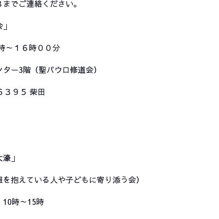
までご連絡ください。
会」
時～１６時００分
ンター3階（聖パウロ修道会）
６３９５ 柴田
大濠」
を抱えている人や子どもに寄り添う会）
10時～15時