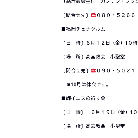
（高宮教会主任 カプチン・フラ
〔問合せ先〕
０８０・５２６６
■福岡チェナクルム
〔日 時〕６月１２日（金）1０
〔場 所〕高宮教会 小聖堂
〔問合せ先〕
０９０・５０２１
※10月は休会です。
■師イエスの祈り会
〔日 時〕 ６月１９日（金）1
〔場 所〕高宮教会 小聖堂