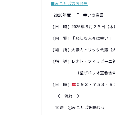
■みことばのお弁当
2026年度 「 幸いの宣言 
〔日 時〕2026年６月２５日（木）10
〔内 容〕「悲しむ人々は幸い」
〔場 所〕大濠カトリック会館（
〔指 導〕レナト・フィリピーニ
（聖ザベリオ宣教会司祭・
〔日 時〕
０９２・７５３・６
＜ 流れ ＞
10時 ①みことばを味わう