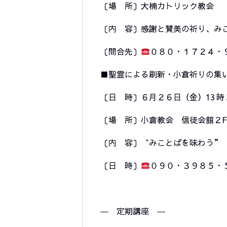
〔場 所〕
大楠カトリック教会
〔内 容〕感謝と賛美の祈り、み
〔問合先〕
０８０・１７２４・
■聖霊による刷新・小倉祈りの集
〔日 時〕６月２６日（金）13 時 30
〔場 所〕小倉教会 信徒会館２F
〔内 容〕〝みことばを味わう”
〔日 時〕
０９０・３９８５・
―
定期講座
―