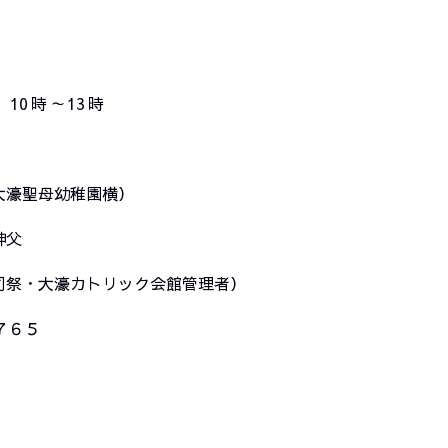
」
 時 ～ 13 時
大濠聖母幼稚園横）
神父
大濠カトリック会館管理者）
７６５