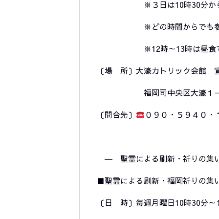
※３日は10時30分から
※どの時間からでも参加
※12時～13時は昼食です
〔場 所〕大濠カトリック会館 
福岡司中央区大濠１－
〔問合先〕
０９０・５９４０・
―
聖霊による刷新・祈りの集
■聖霊による刷新・福岡祈りの集
〔日 時〕毎週月曜日
10時30分～ 