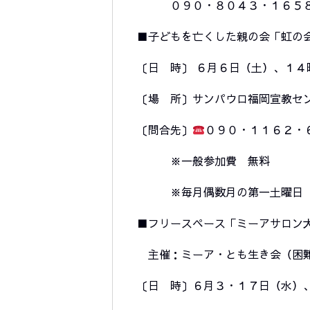
０９０・８０４３・１６５８
■子どもを亡くした親の会「虹の
〔日 時〕 ６月６日（土）、１４
〔場 所〕サンパウロ福岡宣教セ
〔問合先〕
０９０・１１６２・
※一般参加費 無料
※毎月偶数月の第一土曜日
■フリースペース「ミーアサロン
主催：ミーア・とも生き会（困難
〔日 時〕６月３・１７日（水）、