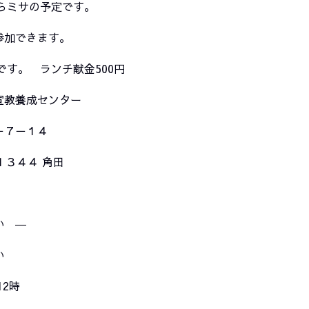
ミサの予定です。
できます。
。 ランチ献金500円
宣教養成センター
７－１４
１３４４ 角田
い
―
い
12時