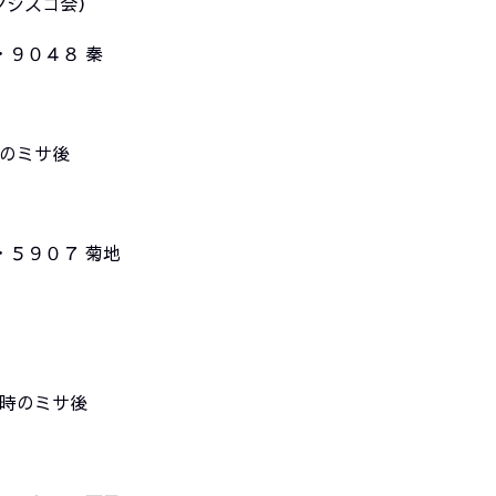
ンシスコ会）
・９０４８ 秦
時のミサ後
・５９０７ 菊地
０時のミサ後