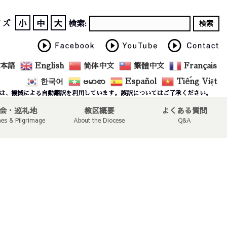
小
中
大
イズ
検索:
本語
English
简体中文
繁體中文
Français
한국어
ဗမာစာ
Español
Tiếng Việt
は、機械による自動翻訳を利用しています。誤訳についてはご了承ください。
会・巡礼地
教区概要
よくある質問
hes & Pilgrimage
About the Diocese
Q&A