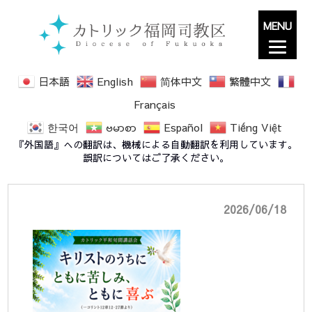
MENU
日本語
English
简体中文
繁體中文
Français
한국어
ဗမာစာ
Español
Tiếng Việt
平和旬間チラシ成井司教
『外国語』への翻訳は、機械による自動翻訳を利用しています。
誤訳についてはご了承ください。
2026/06/18