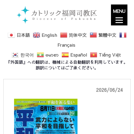
MENU
日本語
English
简体中文
繁體中文
Français
한국어
ဗမာစာ
Español
Tiếng Việt
2026平和を祈る集い[A4]表
『外国語』への翻訳は、機械による自動翻訳を利用しています。
誤訳についてはご了承ください。
2026/06/24