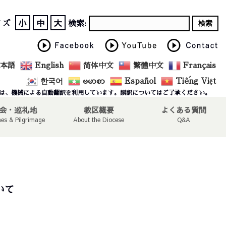
小
中
大
イズ
検索:
本語
English
简体中文
繁體中文
Français
한국어
ဗမာစာ
Español
Tiếng Việt
は、機械による自動翻訳を利用しています。誤訳についてはご了承ください。
会・巡礼地
教区概要
よくある質問
hes & Pilgrimage
About the Diocese
Q&A
いて