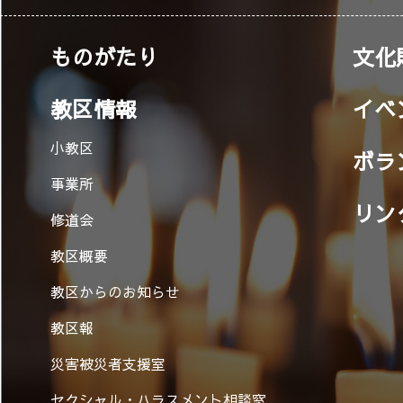
ものがたり
文化
教区情報
イベ
小教区
ボラ
事業所
リン
修道会
教区概要
教区からのお知らせ
教区報
災害被災者支援室
セクシャル・ハラスメント相談窓