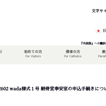
文字サ
日
『外国語』への翻訳
り
初めての方
信者の方
教
For Visitors
For Catholics
Paris
02602 wada様式１号 納骨堂奉安室の申込手続きにつ