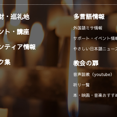
財・巡礼地
多言語情報
外国語ミサ情報
ント・講座
サポート・イベント情
ンティア情報
やさしい日本語ニュー
ク集
教会の扉
音声説教（youtube）
祈り一覧
本・映画・音楽
おすす