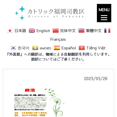
MENU
日本語
English
简体中文
繁體中文
Français
한국어
ဗမာစာ
Español
Tiếng Việt
終活案内文 -D
『外国語』への翻訳は、機械による自動翻訳を利用しています。
誤訳についてはご了承ください。
2025/05/26