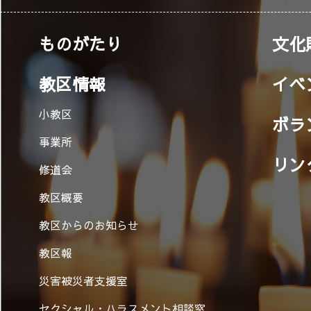
ものがたり
文化
教区情報
イベ
小教区
ボラ
事業所
リン
修道会
教区概要
教区からのお知らせ
教区報
災害被災者支援室
セクシャル・ハラスメント相談窓