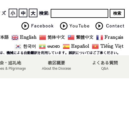
小
中
大
イズ
検索:
本語
English
简体中文
繁體中文
Français
한국어
ဗမာစာ
Español
Tiếng Việt
は、機械による自動翻訳を利用しています。誤訳についてはご了承ください。
会・巡礼地
教区概要
よくある質問
hes & Pilgrimage
About the Diocese
Q&A