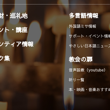
財・巡礼地
多言語情報
外国語ミサ情報
ント・講座
サポート・イベント情
ンティア情報
やさしい日本語ニュー
ク集
教会の扉
音声説教（youtube）
祈り一覧
本・映画・音楽
おすす