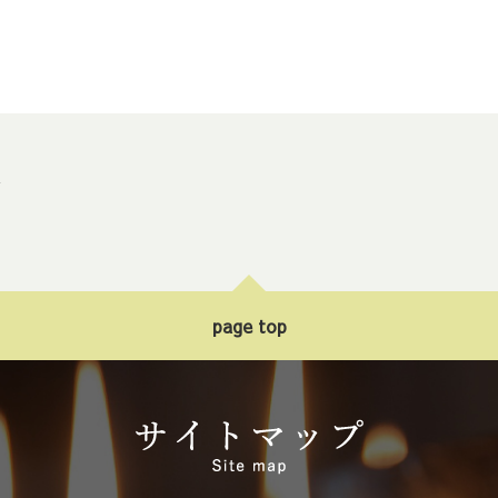
ト
page top