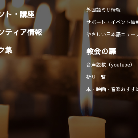
外国語ミサ情報
ント・講座
サポート・イベント情
ンティア情報
やさしい日本語ニュー
ク集
教会の扉
音声説教（youtube）
祈り一覧
本・映画・音楽
おすす