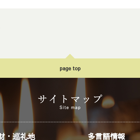
ト
page top
財・巡礼地
多言語情報