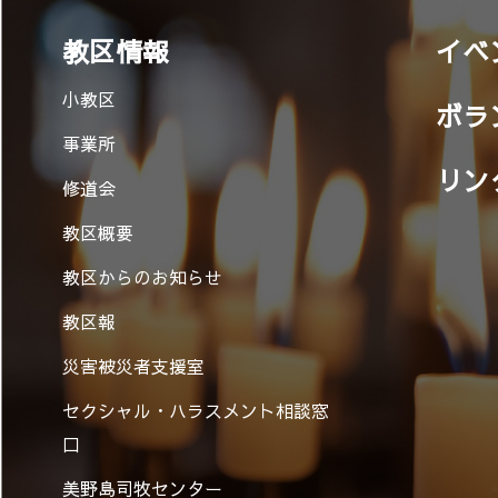
教区情報
イベ
小教区
ボラ
事業所
リン
修道会
教区概要
教区からのお知らせ
教区報
災害被災者支援室
セクシャル・ハラスメント相談窓
口
美野島司牧センター