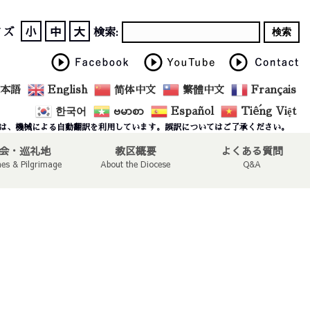
小
中
大
イズ
検索:
本語
English
简体中文
繁體中文
Français
한국어
ဗမာစာ
Español
Tiếng Việt
は、機械による自動翻訳を利用しています。誤訳についてはご了承ください。
会・巡礼地
教区概要
よくある質問
hes & Pilgrimage
About the Diocese
Q&A