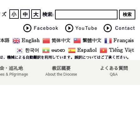
小
中
大
イズ
検索:
本語
English
简体中文
繁體中文
Français
한국어
ဗမာစာ
Español
Tiếng Việt
は、機械による自動翻訳を利用しています。誤訳についてはご了承ください。
会・巡礼地
教区概要
よくある質問
hes & Pilgrimage
About the Diocese
Q&A