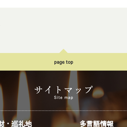
ト
page top
財・巡礼地
多言語情報