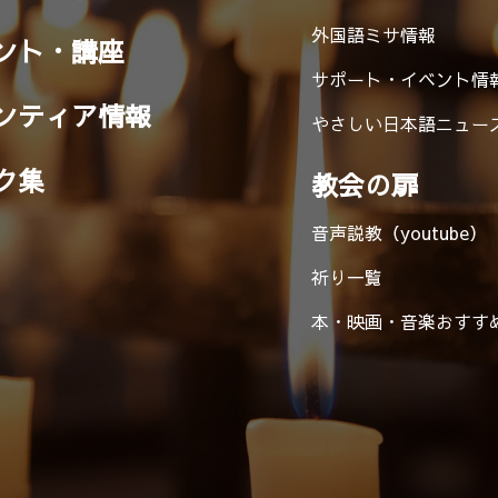
外国語ミサ情報
ント・講座
サポート・イベント情
ンティア情報
やさしい日本語ニュー
ク集
教会の扉
音声説教（youtube）
祈り一覧
本・映画・音楽
おすす