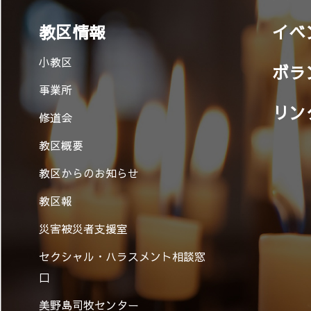
教区情報
イベ
小教区
ボラ
事業所
リン
修道会
教区概要
教区からのお知らせ
教区報
災害被災者支援室
セクシャル・ハラスメント相談窓
口
美野島司牧センター