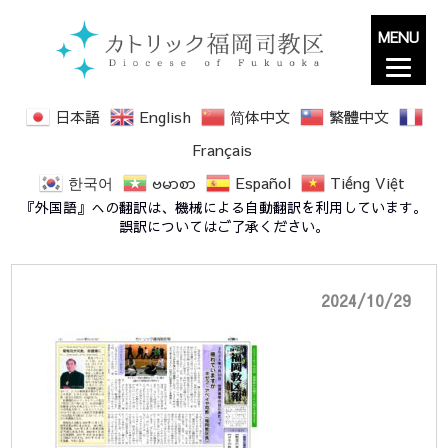
MENU
日本語
English
简体中文
繁體中文
Français
한국어
ဗမာစာ
Español
Tiếng Việt
カトリック202411_Web
『外国語』への翻訳は、機械による自動翻訳を利用しています。
誤訳についてはご了承ください。
2024/10/29