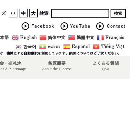
小
中
大
イズ
検索:
本語
English
简体中文
繁體中文
Français
한국어
ဗမာစာ
Español
Tiếng Việt
は、機械による自動翻訳を利用しています。誤訳についてはご了承ください。
会・巡礼地
教区概要
よくある質問
hes & Pilgrimage
About the Diocese
Q&A