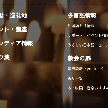
財・巡礼地
多言語情報
外国語ミサ情報
ント・講座
サポート・イベント情
ンティア情報
やさしい日本語ニュー
ク集
教会の扉
音声説教（youtube）
祈り一覧
本・映画・音楽
おすす