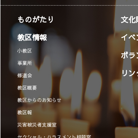
ものがたり
文化
教区情報
イベ
小教区
ボラ
事業所
リン
修道会
教区概要
教区からのお知らせ
教区報
災害被災者支援室
セクシャル・ハラスメント相談窓