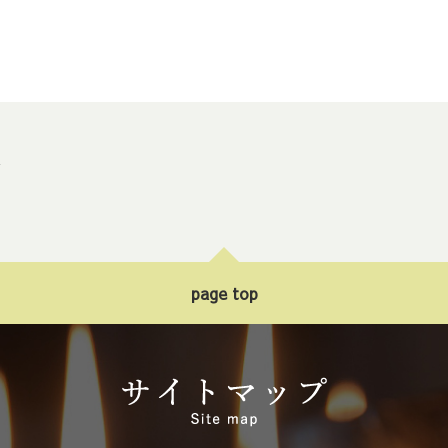
ト
page top