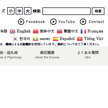
小
中
大
イズ
検索:
本語
English
简体中文
繁體中文
Français
한국어
ဗမာစာ
Español
Tiếng Việt
は、機械による自動翻訳を利用しています。誤訳についてはご了承ください。
会・巡礼地
教区概要
よくある質問
hes & Pilgrimage
About the Diocese
Q&A