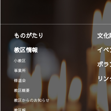
ものがたり
文化
教区情報
イベ
小教区
ボラ
事業所
リン
修道会
教区概要
教区からのお知らせ
教区報