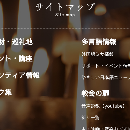
財・巡礼地
多言語情報
外国語ミサ情報
ント・講座
サポート・イベント情
ンティア情報
やさしい日本語ニュー
ク集
教会の扉
音声説教（youtube）
祈り一覧
本・映画・音楽
おすす