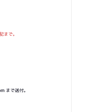
。
）
記まで。
om まで送付。