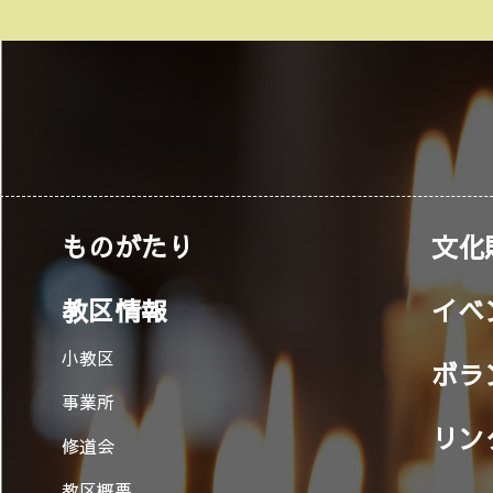
ものがたり
文化
教区情報
イベ
小教区
ボラ
事業所
リン
修道会
教区概要