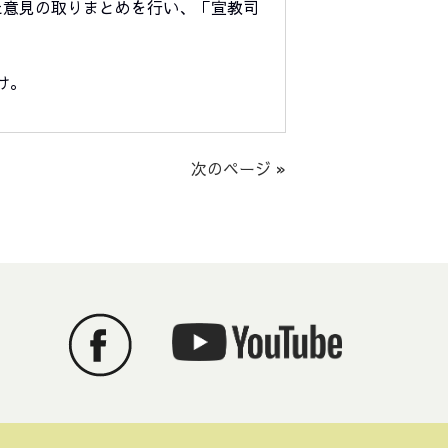
た意見の取りまとめを行い、「宣教司
け。
次のページ »