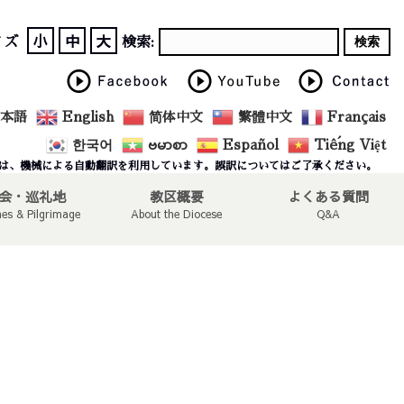
小
中
大
イズ
検索:
本語
English
简体中文
繁體中文
Français
한국어
ဗမာစာ
Español
Tiếng Việt
は、機械による自動翻訳を利用しています。誤訳についてはご了承ください。
会・巡礼地
教区概要
よくある質問
hes & Pilgrimage
About the Diocese
Q&A