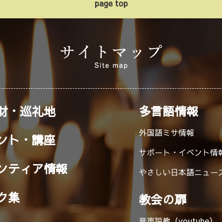
page top
財・巡礼地
多言語情報
外国語ミサ情報
ント・講座
サポート・イベント情
ンティア情報
やさしい日本語ニュー
ク集
教会の扉
音声説教（youtube）