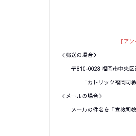
【アン
＜郵送の場合＞
〒810-0028 福岡市中央区浄
「カトリック福岡司教区本
＜メールの場合＞
メールの件名を「宣教司牧方針アン