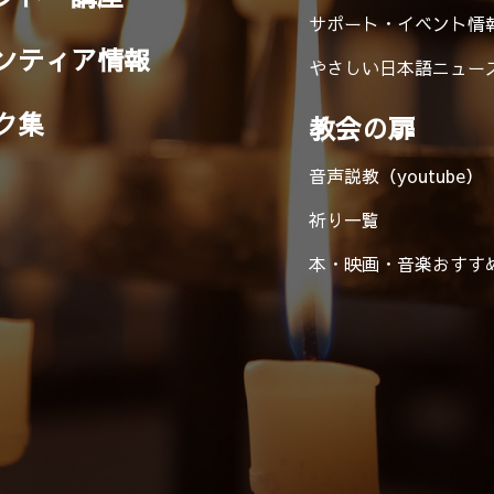
サポート・イベント情
ンティア情報
やさしい日本語ニュー
ク集
教会の扉
音声説教（youtube）
祈り一覧
本・映画・音楽
おすす