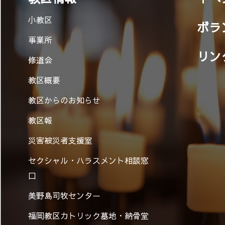
小教区
ボラ
事業所
リン
修道会
教区概要
教区からのお知らせ
教区報
災害被災者支援室
セクシャル・ハラスメント相談窓
口
美野島司牧センター
福岡教区カトリック墓地・納骨堂