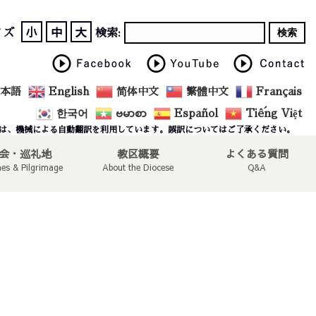
小
中
大
イズ
検索:
本語
English
简体中文
繁體中文
Français
한국어
ဗမာစာ
Español
Tiếng Việt
は、機械による自動翻訳を利用しています。誤訳についてはご了承ください。
会・巡礼地
教区概要
よくある質問
hes & Pilgrimage
About the Diocese
Q&A