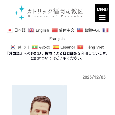
MENU
日本語
English
简体中文
繁體中文
Français
한국어
ဗမာစာ
Español
Tiếng Việt
Photoroom_20251115_165447-002
『外国語』への翻訳は、機械による自動翻訳を利用しています。
誤訳についてはご了承ください。
2025/12/05