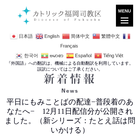
MENU
日本語
English
简体中文
繁體中文
Français
한국어
ဗမာစာ
Español
Tiếng Việt
『外国語』への翻訳は、機械による自動翻訳を利用しています。
誤訳についてはご了承ください。
平日にもみことばの配達−普段着のあ
なたへ− 12月11日配信分が公開され
ました。（新シリーズ：たとえ話は問
いかける）