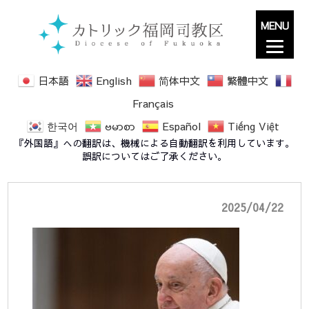
MENU
日本語
English
简体中文
繁體中文
Français
한국어
ဗမာစာ
Español
Tiếng Việt
491915438_1113096254185516_7086091183419
『外国語』への翻訳は、機械による自動翻訳を利用しています。
誤訳についてはご了承ください。
2025/04/22