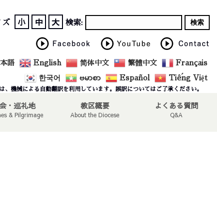
小
中
大
イズ
検索:
本語
English
简体中文
繁體中文
Français
한국어
ဗမာစာ
Español
Tiếng Việt
は、機械による自動翻訳を利用しています。誤訳についてはご了承ください。
会・巡礼地
教区概要
よくある質問
hes & Pilgrimage
About the Diocese
Q&A