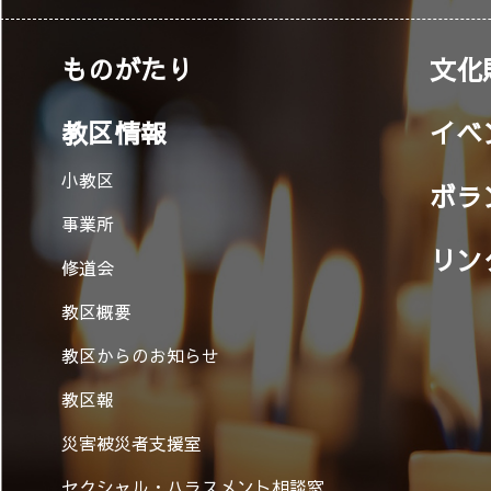
ものがたり
文化
教区情報
イベ
小教区
ボラ
事業所
リン
修道会
教区概要
教区からのお知らせ
教区報
災害被災者支援室
セクシャル・ハラスメント相談窓