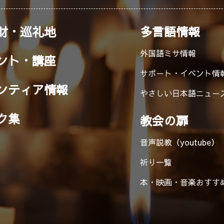
財・巡礼地
多言語情報
外国語ミサ情報
ント・講座
サポート・イベント情
ンティア情報
やさしい日本語ニュー
ク集
教会の扉
音声説教（youtube）
祈り一覧
本・映画・音楽
おすす