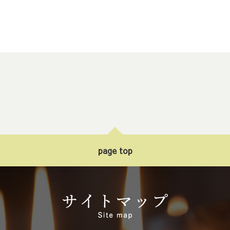
ト
page top