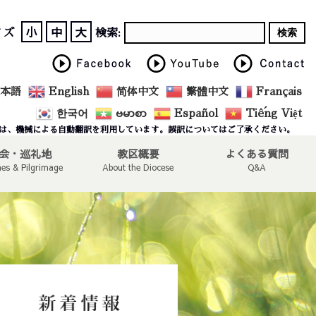
小
中
大
イズ
検索:
本語
English
简体中文
繁體中文
Français
한국어
ဗမာစာ
Español
Tiếng Việt
は、機械による自動翻訳を利用しています。誤訳についてはご了承ください。
会・巡礼地
教区概要
よくある質問
hes & Pilgrimage
About the Diocese
Q&A