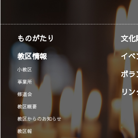
ものがたり
文化
教区情報
イベ
小教区
ボラ
事業所
リン
修道会
教区概要
教区からのお知らせ
教区報