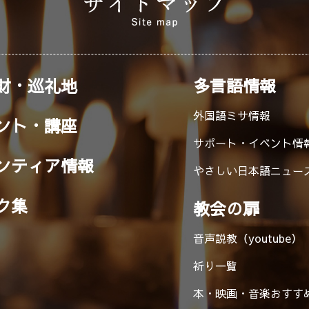
財・巡礼地
多言語情報
外国語ミサ情報
ント・講座
サポート・イベント情
ンティア情報
やさしい日本語ニュー
ク集
教会の扉
音声説教（youtube）
祈り一覧
本・映画・音楽
おすす