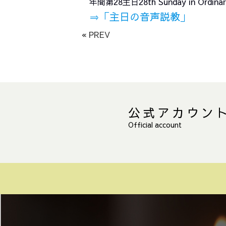
年間第28主日28th Sunday in Ord
⇒
「主日の音声説教」
« PREV
公式アカウン
Official account