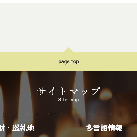
ト
page top
財・巡礼地
多言語情報