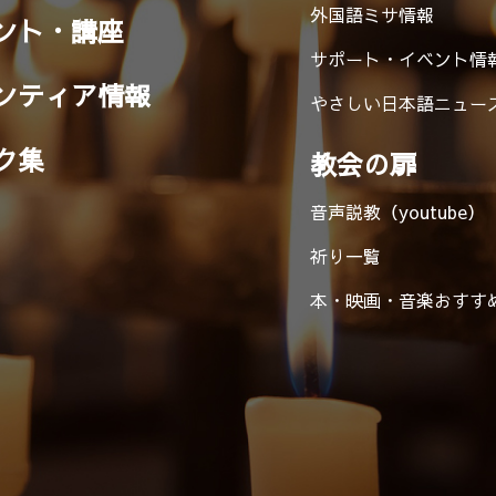
外国語ミサ情報
ント・講座
サポート・イベント情
ンティア情報
やさしい日本語ニュー
ク集
教会の扉
音声説教（youtube）
祈り一覧
本・映画・音楽
おすす