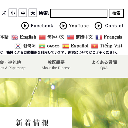
小
中
大
イズ
検索:
本語
English
简体中文
繁體中文
Français
한국어
ဗမာစာ
Español
Tiếng Việt
は、機械による自動翻訳を利用しています。誤訳についてはご了承ください。
会・巡礼地
教区概要
よくある質問
hes & Pilgrimage
About the Diocese
Q&A