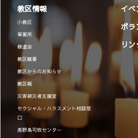
教区情報
イベ
小教区
ボラ
事業所
リン
修道会
教区概要
教区からのお知らせ
教区報
災害被災者支援室
セクシャル・ハラスメント相談窓
口
美野島司牧センター