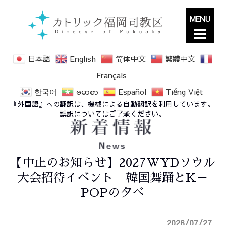
MENU
日本語
English
简体中文
繁體中文
Français
한국어
ဗမာစာ
Español
Tiếng Việt
『外国語』への翻訳は、機械による自動翻訳を利用しています。
誤訳についてはご了承ください。
【中止のお知らせ】2027WYDソウル
大会招待イベント 韓国舞踊とK－
POPの夕べ
2026/07/27