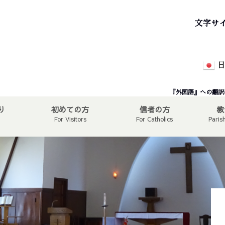
文字サ
日
『外国語』への翻訳
り
初めての方
信者の方
教
For Visitors
For Catholics
Paris