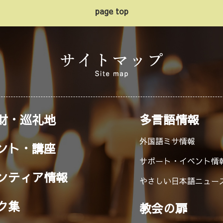
page top
財・巡礼地
多言語情報
外国語ミサ情報
ント・講座
サポート・イベント情
ンティア情報
やさしい日本語ニュー
ク集
教会の扉