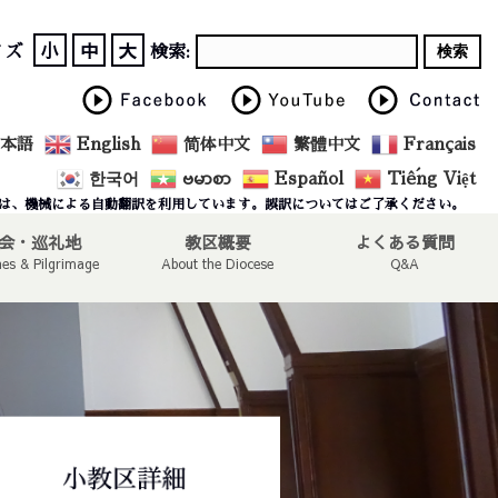
小
中
大
イズ
検索:
本語
English
简体中文
繁體中文
Français
한국어
ဗမာစာ
Español
Tiếng Việt
は、機械による自動翻訳を利用しています。誤訳についてはご了承ください。
会・巡礼地
教区概要
よくある質問
hes & Pilgrimage
About the Diocese
Q&A