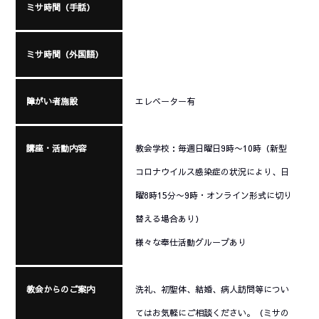
ミサ時間（手話）
ミサ時間（外国語）
障がい者施設
エレベーター有
講座・活動内容
教会学校：毎週日曜日9時〜10時（新型
コロナウイルス感染症の状況により、日
曜8時15分〜9時・オンライン形式に切り
替える場合あり）
様々な奉仕活動グループあり
教会からのご案内
洗礼、初聖体、結婚、病人訪問等につい
てはお気軽にご相談ください。（ミサの