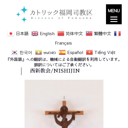
MENU
日本語
English
简体中文
繁體中文
Français
한국어
ဗမာစာ
Español
Tiếng Việt
『外国語』への翻訳は、機械による自動翻訳を利用しています。
誤訳についてはご了承ください。
西新教会/NISHIJIN