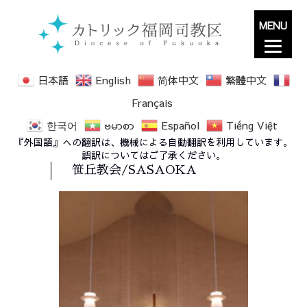
MENU
日本語
English
简体中文
繁體中文
Français
한국어
ဗမာစာ
Español
Tiếng Việt
『外国語』への翻訳は、機械による自動翻訳を利用しています。
誤訳についてはご了承ください。
笹丘教会/SASAOKA