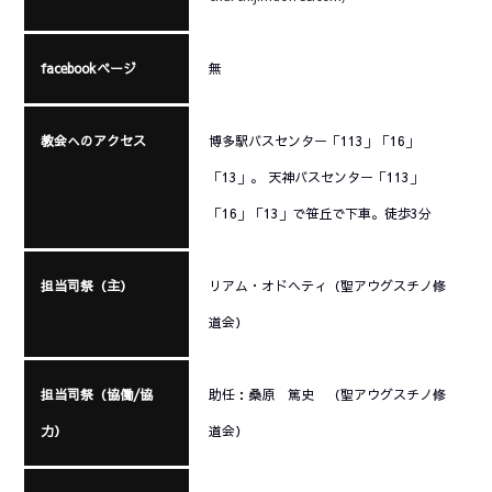
facebookページ
無
教会へのアクセス
博多駅バスセンター「113」「16」
「13」。 天神バスセンター「113」
「16」「13」で笹丘で下車。徒歩3分
担当司祭（主）
リアム・オドヘティ（聖アウグスチノ修
道会）
担当司祭（協働/協
助任：桑原 篤史 （聖アウグスチノ修
力）
道会）