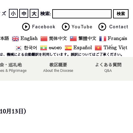
小
中
大
イズ
検索:
本語
English
简体中文
繁體中文
Français
한국어
ဗမာစာ
Español
Tiếng Việt
は、機械による自動翻訳を利用しています。誤訳についてはご了承ください。
会・巡礼地
教区概要
よくある質問
hes & Pilgrimage
About the Diocese
Q&A
4年10月13日）