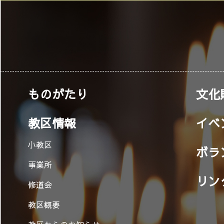
ものがたり
文化
教区情報
イベ
小教区
ボラ
事業所
リン
修道会
教区概要