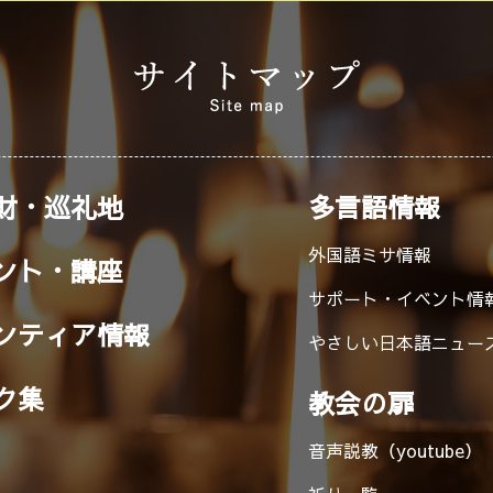
財・巡礼地
多言語情報
外国語ミサ情報
ント・講座
サポート・イベント情
ンティア情報
やさしい日本語ニュー
ク集
教会の扉
音声説教（youtube）