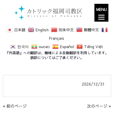
MENU
日本語
English
简体中文
繁體中文
Français
한국어
ဗမာစာ
Español
Tiếng Việt
神の母聖マリア Solemnity of Mary,
『外国語』への翻訳は、機械による自動翻訳を利用しています。
Mother of God 2025 (2025年1月1日）
誤訳についてはご了承ください。
2024/12/31
« 前のページ
次のページ »