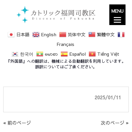
MENU
日本語
English
简体中文
繁體中文
Français
한국어
ဗမာစာ
Español
Tiếng Việt
主の洗礼 Baptism of the Lord 2025 (2025
『外国語』への翻訳は、機械による自動翻訳を利用しています。
年1月12日）
誤訳についてはご了承ください。
2025/01/11
« 前のページ
次のページ »