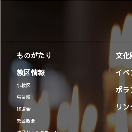
ものがたり
文化
教区情報
イベ
小教区
ボラ
事業所
リン
修道会
教区概要