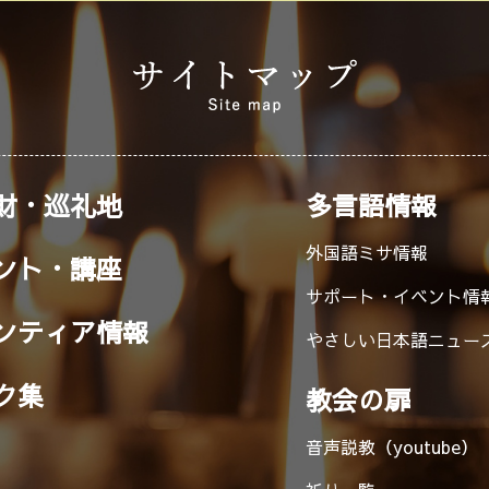
財・巡礼地
多言語情報
外国語ミサ情報
ント・講座
サポート・イベント情
ンティア情報
やさしい日本語ニュー
ク集
教会の扉
音声説教（youtube）