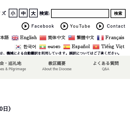
小
中
大
イズ
検索:
本語
English
简体中文
繁體中文
Français
한국어
ဗမာစာ
Español
Tiếng Việt
は、機械による自動翻訳を利用しています。誤訳についてはご了承ください。
会・巡礼地
教区概要
よくある質問
hes & Pilgrimage
About the Diocese
Q&A
30日）