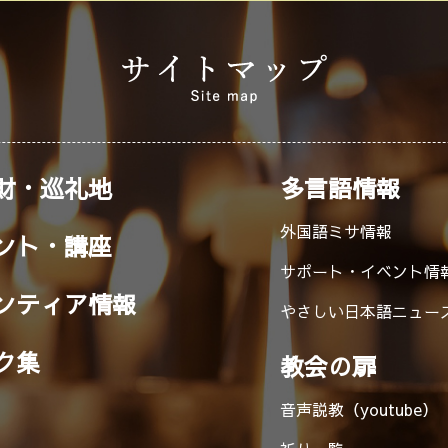
財・巡礼地
多言語情報
外国語ミサ情報
ント・講座
サポート・イベント情
ンティア情報
やさしい日本語ニュー
ク集
教会の扉
音声説教（youtube）