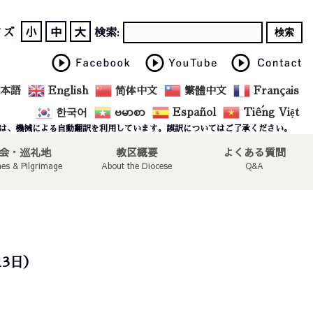
小
中
大
イズ
検索:
本語
English
简体中文
繁體中文
Français
한국어
ဗမာစာ
Español
Tiếng Việt
は、機械による自動翻訳を利用しています。誤訳についてはご了承ください。
会・巡礼地
教区概要
よくある質問
hes & Pilgrimage
About the Diocese
Q&A
13日）