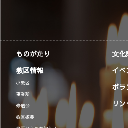
ものがたり
文化
教区情報
イベ
小教区
ボラ
事業所
リン
修道会
教区概要