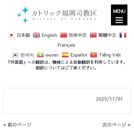
MENU
日本語
English
简体中文
繁體中文
Français
한국어
ဗမာစာ
Español
Tiếng Việt
死者の日 All Souls’ Day 2025 (2025年11
『外国語』への翻訳は、機械による自動翻訳を利用しています。
月2日）
誤訳についてはご了承ください。
2025/11/01
« 前のページ
次のページ »