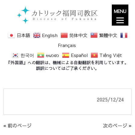
MENU
日本語
English
简体中文
繁體中文
Français
한국어
ဗမာစာ
Español
Tiếng Việt
主の降誕（日中のミサ）Christmas During
『外国語』への翻訳は、機械による自動翻訳を利用しています。
the Day 2025(2025年12月25日)
誤訳についてはご了承ください。
2025/12/24
« 前のページ
次のページ »