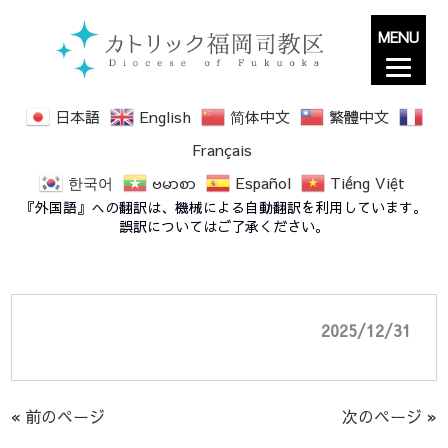
MENU
日本語
English
简体中文
繁體中文
Français
한국어
ဗမာစာ
Español
Tiếng Việt
神の母聖マリア Solemnity of Mary, Mother
『外国語』への翻訳は、機械による自動翻訳を利用しています。
of God 2026 (2026年1月1日）
誤訳についてはご了承ください。
2025/12/31
« 前のページ
次のページ »