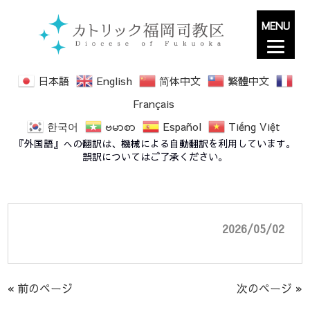
MENU
日本語
English
简体中文
繁體中文
Français
한국어
ဗမာစာ
Español
Tiếng Việt
復活節第５主日 ５th Sunday of Easter 2026
『外国語』への翻訳は、機械による自動翻訳を利用しています。
(2026年５月３日）
誤訳についてはご了承ください。
2026/05/02
« 前のページ
次のページ »