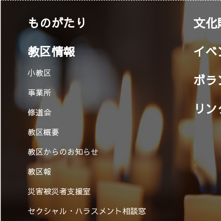
ものがたり
文化
教区情報
イベ
小教区
ボラ
事業所
リン
修道会
教区概要
教区からのお知らせ
教区報
災害被災者支援室
セクシャル・ハラスメント相談窓