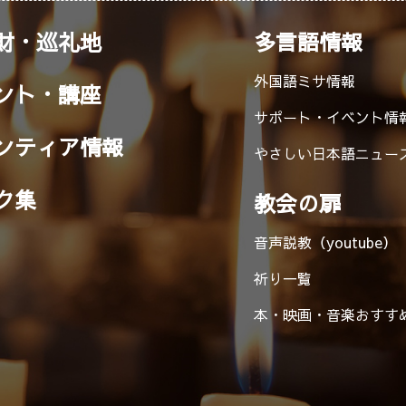
財・巡礼地
多言語情報
外国語ミサ情報
ント・講座
サポート・イベント情
ンティア情報
やさしい日本語ニュー
ク集
教会の扉
音声説教（youtube）
祈り一覧
本・映画・音楽
おすす