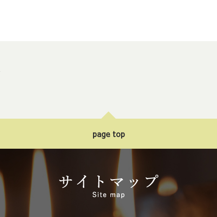
ト
page top