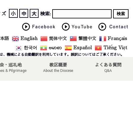
小
中
大
イズ
検索:
本語
English
简体中文
繁體中文
Français
한국어
ဗမာစာ
Español
Tiếng Việt
は、機械による自動翻訳を利用しています。誤訳についてはご了承ください。
会・巡礼地
教区概要
よくある質問
hes & Pilgrimage
About the Diocese
Q&A