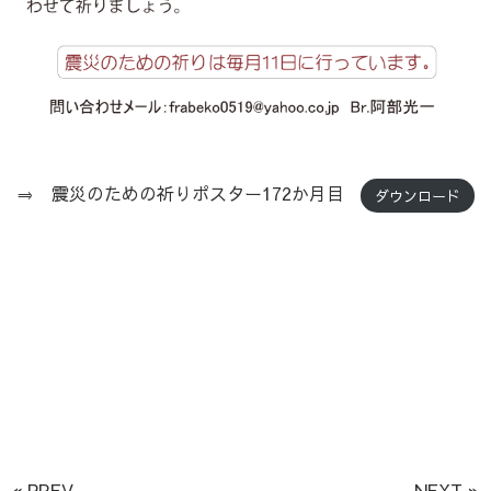
⇒ 震災のための祈りポスター172か月目
ダウンロード
« PREV
NEXT »