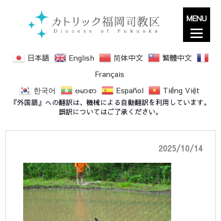
MENU
日本語
English
简体中文
繁體中文
Français
한국어
ဗမာစာ
Español
Tiếng Việt
DSC09539
『外国語』への翻訳は、機械による自動翻訳を利用しています。
誤訳についてはご了承ください。
2025/10/14