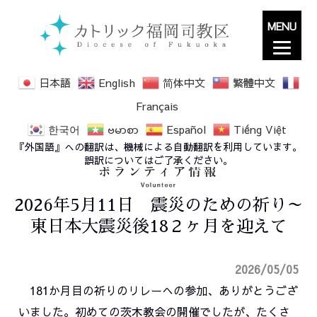
MENU
日本語
English
简体中文
繁體中文
Français
한국어
ဗမာစာ
Español
Tiếng Việt
『外国語』への翻訳は、機械による自動翻訳を利用しています。
誤訳についてはご了承ください。
2026年5月11日 震災のための祈り～
東日本大震災後18２ヶ月を迎えて
2026/05/05
181か月目の祈りのリレーへの参加、ありがとうござ
いました。初めての茨木教会の開催でしたが、たくさ