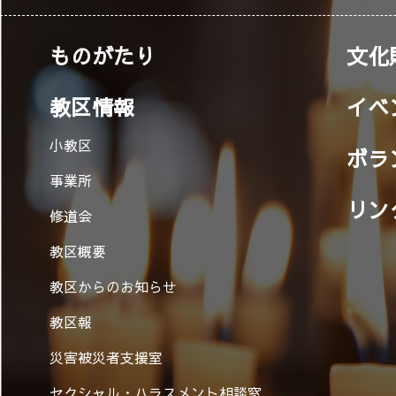
ものがたり
文化
教区情報
イベ
小教区
ボラ
事業所
リン
修道会
教区概要
教区からのお知らせ
教区報
災害被災者支援室
セクシャル・ハラスメント相談窓