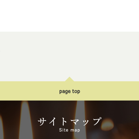
ト
page top