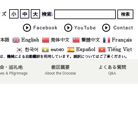
小
中
大
イズ
検索:
本語
English
简体中文
繁體中文
Français
한국어
ဗမာစာ
Español
Tiếng Việt
は、機械による自動翻訳を利用しています。誤訳についてはご了承ください。
会・巡礼地
教区概要
よくある質問
hes & Pilgrimage
About the Diocese
Q&A