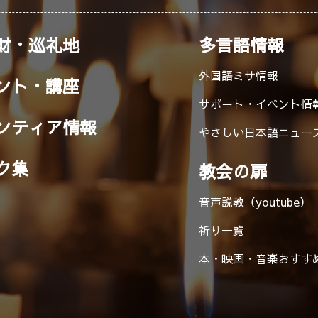
財・巡礼地
多言語情報
外国語ミサ情報
ント・講座
サポート・イベント情
ンティア情報
やさしい日本語ニュー
ク集
教会の扉
音声説教（youtube）
祈り一覧
本・映画・音楽
おすす