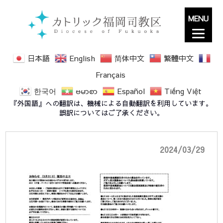
MENU
日本語
English
简体中文
繁體中文
Français
한국어
ဗမာစာ
Español
Tiếng Việt
20240331notice
『外国語』への翻訳は、機械による自動翻訳を利用しています。
誤訳についてはご了承ください。
2024/03/29